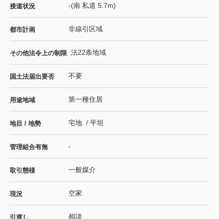
-(南 私道 5.7m)
接道状況
非線引区域
都市計画
法22条地域
その他法令上の制限
不要
国土法届出要否
第一種住居
用途地域
宅地 / 平坦
地目 / 地勢
-
管理組合有無
一般媒介
取引態様
空家
現況
相談
引渡し