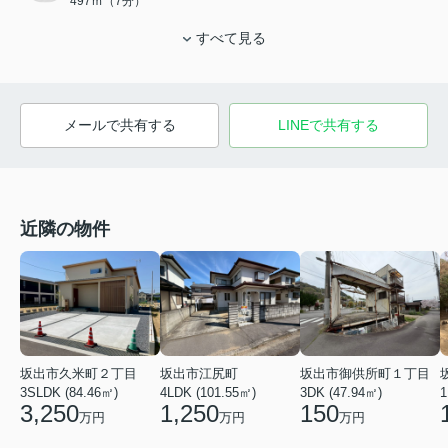
497ｍ（7分）
すべて見る
メールで共有する
LINEで共有する
近隣の物件
坂出市久米町２丁目
坂出市江尻町
坂出市御供所町１丁目
3SLDK (84.46㎡)
4LDK (101.55㎡)
3DK (47.94㎡)
1
3,250
1,250
150
万円
万円
万円