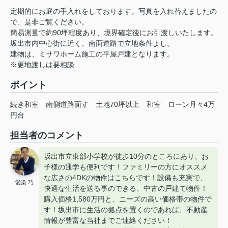
定期的にお庭の手入れをしております。写真を入れ替えましたの
で、是非ご覧ください。
簡易測量で約90坪程度あり、境界確定後にお引渡しいたします。
坂出市内中心街に近く、南面道路で立地条件よし。
建物は、ミサワホーム施工の平屋戸建となります。
※更地渡しは要相談
ポイント
続き和室
南側道路面す
土地70坪以上
和室
ローン月々4万
円台
担当者のコメント
坂出市立東部小学校が徒歩10分のところにあり、お
子様の通学も便利です！ファミリーの方にオススメ
な広さの4DKの物件はこちらです！設備も充実で、
愛染 巧
快適な生活を送る事のできる、中古の戸建て物件！
購入価格1,580万円と、ニーズの高い価格帯の物件で
す！坂出市に生活の拠点を置くのであれば、不動産
情報が豊富な当社までご連絡ください！