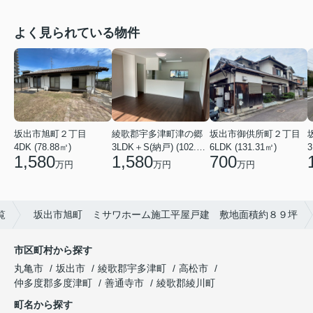
よく見られている物件
坂出市旭町２丁目
坂出市御供所町２丁目
綾歌郡宇多津町津の郷
4DK (78.88㎡)
6LDK (131.31㎡)
3LDK＋S(納戸) (102.26㎡)
3
1,580
700
1,580
万円
万円
万円
覧
坂出市旭町 ミサワホーム施工平屋戸建 敷地面積約８９坪
市区町村から探す
丸亀市
坂出市
綾歌郡宇多津町
高松市
仲多度郡多度津町
善通寺市
綾歌郡綾川町
町名から探す