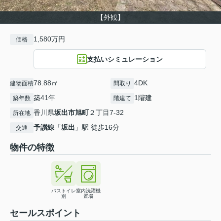
【外観】
1,580万円
価格
支払いシミュレーション
78.88㎡
4DK
建物面積
間取り
築41年
1階建
築年数
階建て
香川県
坂出市
旭町
２丁目7-32
所在地
予讃線
「
坂出
」駅 徒歩16分
交通
物件の特徴
バストイレ
室内洗濯機
別
置場
セールスポイント