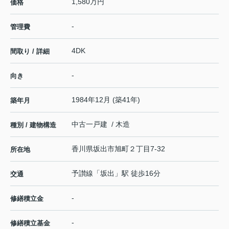
1,580万円
価格
-
管理費
4DK
間取り / 詳細
-
向き
1984年12月 (築41年)
築年月
中古一戸建 / 木造
種別 / 建物構造
香川県
坂出市
旭町
２丁目7-32
所在地
予讃線
「
坂出
」駅 徒歩16分
交通
-
修繕積立金
-
修繕積立基金