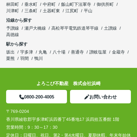
林田町
垂水町
中府町
飯山町下法軍寺
御供所町
川津町
三条町
土器町東
江尻町
平山
沿線から探す
予讃線
瀬戸大橋線
高松琴平電気鉄道琴平線
土讃線
高徳線
駅から探す
坂出
宇多津
丸亀
八十場
善通寺
讃岐塩屋
金蔵寺
栗熊
羽間
鴨川
よろこび不動産 株式会社浜崎
0800-200-4005
お問い合わせ
〒769-0204
香川県綾歌郡宇多津町浜四番丁45番地17 浜四拾五番館 1階
営業時間：
9：30～17：30
定休日：
日曜日、祝日、第2・第4水曜日、夏期休暇、年末年始休