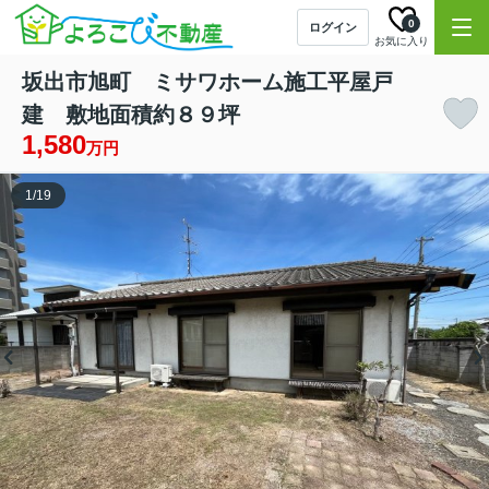
0
ログイン
お気に入り
坂出市旭町 ミサワホーム施工平屋戸
建 敷地面積約８９坪
1,580
万円
1
/
19