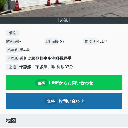
【外観】
-
価格
-
-(-)
4LDK
建物面積
土地面積
間取り
築4年
築年数
香川県
綾歌郡宇多津町
長縄手
所在地
予讃線
「
宇多津
」駅 徒歩37分
交通
LINEからお問い合わせ
無料
お問い合わせ
無料
地図