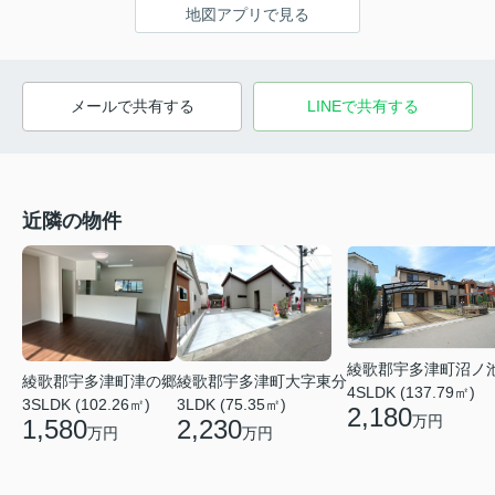
地図アプリで見る
メールで共有する
LINEで共有する
近隣の物件
綾歌郡宇多津町沼ノ
綾歌郡宇多津町津の郷
綾歌郡宇多津町大字東分
4SLDK (137.79㎡)
3SLDK (102.26㎡)
3LDK (75.35㎡)
2,180
万円
1,580
2,230
万円
万円