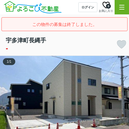
0
ログイン
お気に入り
この物件の募集は終了しました。
宇多津町長縄手
-
1
/
1