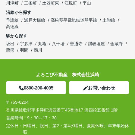
川津町
三条町
土器町東
江尻町
平山
沿線から探す
予讃線
瀬戸大橋線
高松琴平電気鉄道琴平線
土讃線
高徳線
駅から探す
坂出
宇多津
丸亀
八十場
善通寺
讃岐塩屋
金蔵寺
栗熊
羽間
鴨川
よろこび不動産 株式会社浜崎
0800-200-4005
お問い合わせ
〒769-0204
香川県綾歌郡宇多津町浜四番丁45番地17 浜四拾五番館 1階
営業時間：
9：30～17：30
定休日：
日曜日、祝日、第2・第4水曜日、夏期休暇、年末年始休
暇