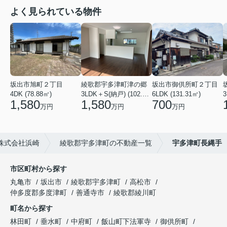
よく見られている物件
坂出市旭町２丁目
綾歌郡宇多津町津の郷
坂出市御供所町２丁目
4DK (78.88㎡)
3LDK＋S(納戸) (102.26㎡)
6LDK (131.31㎡)
3
1,580
1,580
700
万円
万円
万円
株式会社浜崎
綾歌郡宇多津町の不動産一覧
宇多津町長縄手
市区町村から探す
丸亀市
坂出市
綾歌郡宇多津町
高松市
仲多度郡多度津町
善通寺市
綾歌郡綾川町
町名から探す
林田町
垂水町
中府町
飯山町下法軍寺
御供所町