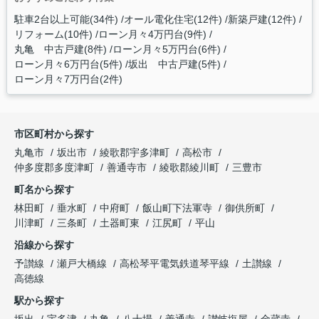
駐車2台以上可能(34件)
オール電化住宅(12件)
新築戸建(12件)
リフォーム(10件)
ローン月々4万円台(9件)
丸亀 中古戸建(8件)
ローン月々5万円台(6件)
ローン月々6万円台(5件)
坂出 中古戸建(5件)
ローン月々7万円台(2件)
市区町村から探す
丸亀市
坂出市
綾歌郡宇多津町
高松市
仲多度郡多度津町
善通寺市
綾歌郡綾川町
三豊市
町名から探す
林田町
垂水町
中府町
飯山町下法軍寺
御供所町
川津町
三条町
土器町東
江尻町
平山
沿線から探す
予讃線
瀬戸大橋線
高松琴平電気鉄道琴平線
土讃線
高徳線
駅から探す
坂出
宇多津
丸亀
八十場
善通寺
讃岐塩屋
金蔵寺