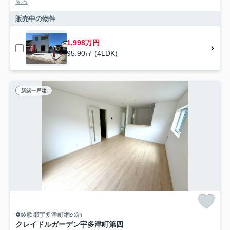
見る
販売中の物件
1,998万円
95.90㎡ (4LDK)
新築一戸建
綾歌郡宇多津町網の浦
クレイドルガーデン宇多津町第四