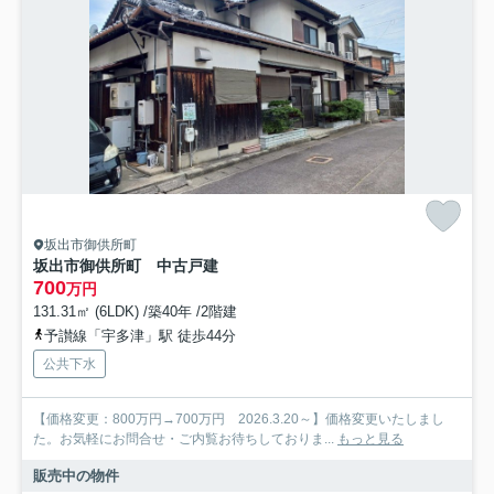
坂出市御供所町
坂出市御供所町 中古戸建
700
万円
131.31㎡ (6LDK) /築40年 /2階建
予讃線「宇多津」駅 徒歩44分
公共下水
【価格変更：800万円→700万円 2026.3.20～】価格変更いたしまし
た。お気軽にお問合せ・ご内覧お待ちしておりま...
もっと見る
販売中の物件