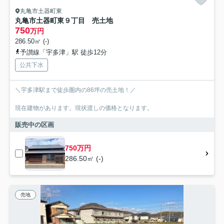
丸亀市土器町東
丸亀市土器町東９丁目 売土地
750
万円
286.50㎡ (-)
予讃線「宇多津」駅 徒歩12分
公共下水
＼宇多津駅まで徒歩圏内の86坪の売土地！／
現在建物があります。現状渡しの価格となります。
販売中の区画
750万円
286.50㎡ (-)
売地