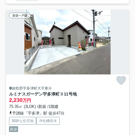
新築一戸建
綾歌郡宇多津町大字東分
ルミナスガーデン宇多津町Ⅱ11号地
2,230
万円
75.35㎡ (3LDK) /新築 /1階建
予讃線「宇多津」駅 徒歩47分
閑静な住宅地
浄化槽排水
新築