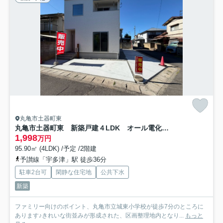
丸亀市土器町東
丸亀市土器町東 新築戸建４LDK オール電化太陽光つき
1,998
万円
95.90㎡ (4LDK) /予定 /2階建
予讃線「宇多津」駅 徒歩36分
駐車2台可
閑静な住宅地
公共下水
新築
ファミリー向けのポイント、丸亀市立城東小学校が徒歩7分のところに
あります♪きれいな街並みが形成された、区画整理地内となり...
もっと