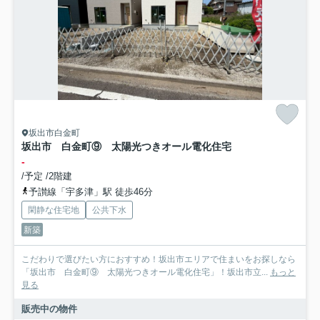
坂出市白金町
坂出市 白金町⑨ 太陽光つきオール電化住宅
-
/予定 /2階建
予讃線「宇多津」駅 徒歩46分
閑静な住宅地
公共下水
新築
こだわりで選びたい方におすすめ！坂出市エリアで住まいをお探しなら
「坂出市 白金町⑨ 太陽光つきオール電化住宅」！坂出市立...
もっと
見る
販売中の物件