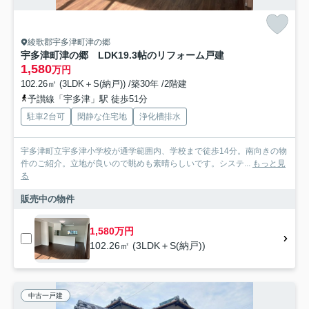
綾歌郡宇多津町津の郷
宇多津町津の郷 LDK19.3帖のリフォーム戸建
1,580
万円
102.26㎡ (3LDK＋S(納戸)) /築30年 /2階建
予讃線「宇多津」駅 徒歩51分
駐車2台可
閑静な住宅地
浄化槽排水
宇多津町立宇多津小学校が通学範囲内、学校まで徒歩14分。南向きの物
件のご紹介。立地が良いので眺めも素晴らしいです。システ...
もっと見
る
販売中の物件
1,580万円
102.26㎡ (3LDK＋S(納戸))
中古一戸建