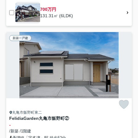
700万円
131.31㎡ (6LDK)
新築一戸建
丸亀市飯野町東二
FelidiaGarden丸亀市飯野町②
-
/新築 /1階建
予讃線「宇多津」駅 徒歩52分