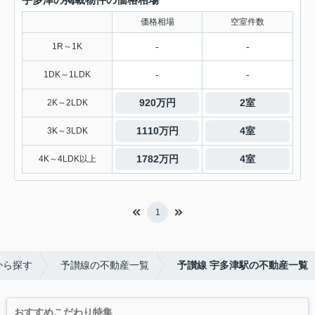
価格相場
空室件数
-
-
1R～1K
-
-
1DK～1LDK
920万円
2室
2K～2LDK
1110万円
4室
3K～3LDK
1782万円
4室
4K～4LDK以上
1
から探す
予讃線の不動産一覧
予讃線 宇多津駅の不動産一覧
おすすめこだわり特集