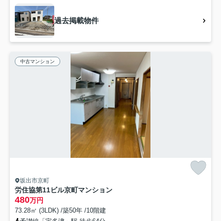
過去掲載物件
中古マンション
坂出市京町
労住協第11ビル京町マンション
480
万円
73.28㎡ (3LDK) /築50年 /10階建