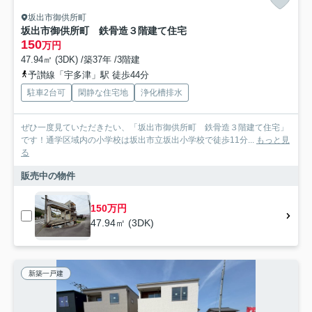
坂出市御供所町
坂出市御供所町 鉄骨造３階建て住宅
150
万円
47.94㎡ (3DK) /築37年 /3階建
予讃線「宇多津」駅 徒歩44分
駐車2台可
閑静な住宅地
浄化槽排水
ぜひ一度見ていただきたい、「坂出市御供所町 鉄骨造３階建て住宅」
です！通学区域内の小学校は坂出市立坂出小学校で徒歩11分...
もっと見
る
販売中の物件
150万円
47.94㎡ (3DK)
新築一戸建