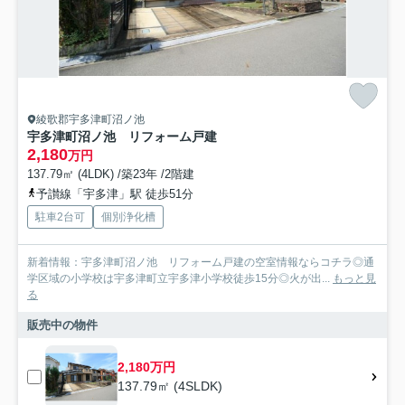
綾歌郡宇多津町沼ノ池
宇多津町沼ノ池 リフォーム戸建
2,180
万円
137.79㎡ (4LDK) /築23年 /2階建
予讃線「宇多津」駅 徒歩51分
駐車2台可
個別浄化槽
新着情報：宇多津町沼ノ池 リフォーム戸建の空室情報ならコチラ◎通
学区域の小学校は宇多津町立宇多津小学校徒歩15分◎火が出...
もっと見
る
販売中の物件
2,180万円
137.79㎡ (4SLDK)