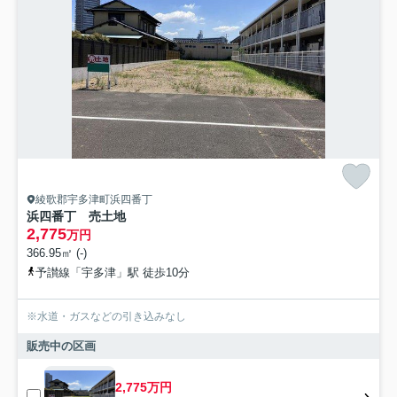
綾歌郡宇多津町浜四番丁
浜四番丁 売土地
2,775
万円
366.95㎡ (-)
予讃線「宇多津」駅 徒歩10分
※水道・ガスなどの引き込みなし
販売中の区画
2,775万円