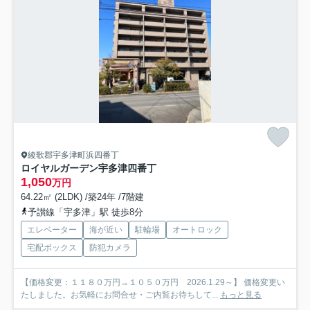
綾歌郡宇多津町浜四番丁
ロイヤルガーデン宇多津四番丁
1,050
万円
64.22㎡ (2LDK) /築24年 /7階建
予讃線「宇多津」駅 徒歩8分
エレベーター
海が近い
駐輪場
オートロック
宅配ボックス
防犯カメラ
【価格変更：１１８０万円→１０５０万円 2026.1.29～】 価格変更い
たしました。お気軽にお問合せ・ご内覧お待ちして...
もっと見る