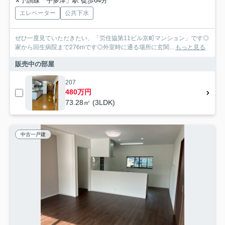
予讃線「宇多津」駅 徒歩64分
エレベーター
公共下水
ぜひ一度見ていただきたい、「労住協第11ビル京町マンション」です◎
家から回生病院まで276mです◎外室時に通る場所に玄関...
もっと見る
販売中の部屋
207
480万円
73.28㎡ (3LDK)
中古一戸建