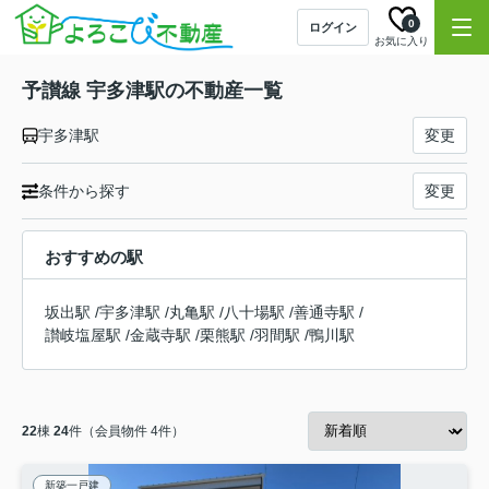
0
ログイン
お気に入り
予讃線 宇多津駅の不動産一覧
宇多津駅
変更
条件から探す
変更
おすすめの駅
坂出駅
/
宇多津駅
/
丸亀駅
/
八十場駅
/
善通寺駅
/
讃岐塩屋駅
/
金蔵寺駅
/
栗熊駅
/
羽間駅
/
鴨川駅
22
棟
24
件（会員物件 4件）
新築一戸建