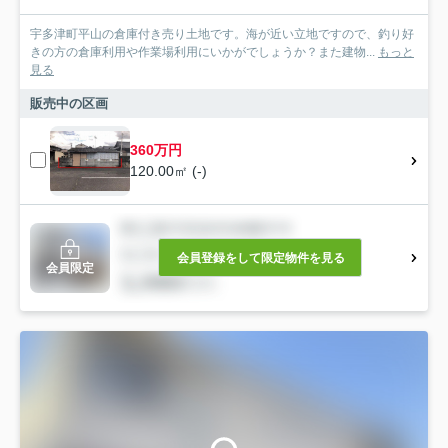
宇多津町平山の倉庫付き売り土地です。海が近い立地ですので、釣り好
きの方の倉庫利用や作業場利用にいかがでしょうか？また建物...
もっと
見る
販売中の区画
360万円
120.00㎡ (-)
会員登録をして限定物件を見る
会員限定