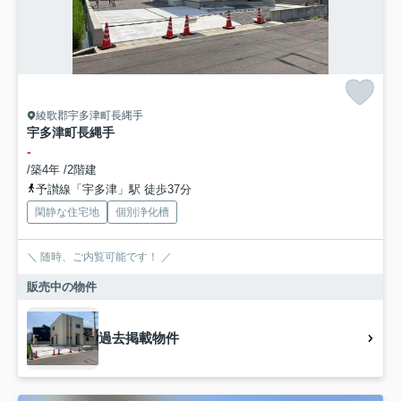
綾歌郡宇多津町長縄手
宇多津町長縄手
-
/築4年 /2階建
予讃線「宇多津」駅 徒歩37分
閑静な住宅地
個別浄化槽
＼ 随時、ご内覧可能です！ ／
販売中の物件
過去掲載物件