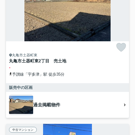
丸亀市土器町東
丸亀市土器町東2丁目 売土地
-
予讃線「宇多津」駅 徒歩35分
販売中の区画
過去掲載物件
中古マンション