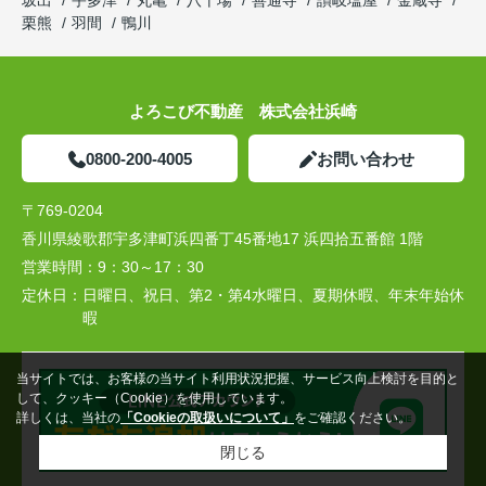
栗熊
羽間
鴨川
よろこび不動産 株式会社浜崎
0800-200-4005
お問い合わせ
〒769-0204
香川県綾歌郡宇多津町浜四番丁45番地17 浜四拾五番館 1階
営業時間：
9：30～17：30
定休日：
日曜日、祝日、第2・第4水曜日、夏期休暇、年末年始休
暇
当サイトでは、お客様の当サイト利用状況把握、サービス向上検討を目的と
して、クッキー（Cookie）を使用しています。
詳しくは、当社の
「Cookieの取扱いについて」
をご確認ください。
閉じる