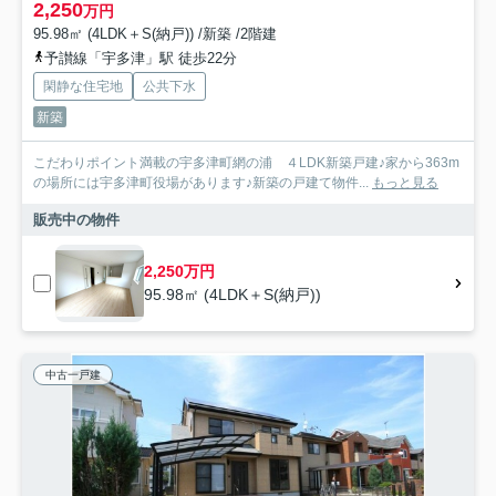
2,250
万円
95.98㎡ (4LDK＋S(納戸)) /新築 /2階建
予讃線「宇多津」駅 徒歩22分
閑静な住宅地
公共下水
新築
こだわりポイント満載の宇多津町網の浦 ４LDK新築戸建♪家から363m
の場所には宇多津町役場があります♪新築の戸建て物件...
もっと見る
販売中の物件
2,250万円
95.98㎡ (4LDK＋S(納戸))
中古一戸建