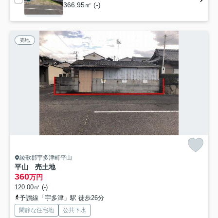
366.95㎡ (-)
売地
綾歌郡宇多津町平山
平山 売土地
360
万円
120.00㎡ (-)
予讃線「宇多津」駅 徒歩26分
閑静な住宅地
公共下水