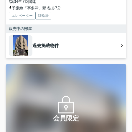
/築34年 /13階建
予讃線「宇多津」駅 徒歩7分
エレベーター
駐輪場
販売中の部屋
過去掲載物件
会員限定