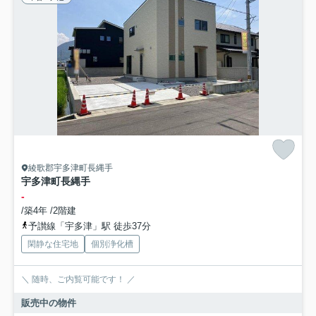
綾歌郡宇多津町長縄手
宇多津町長縄手
-
/築4年 /2階建
予讃線「宇多津」駅 徒歩37分
閑静な住宅地
個別浄化槽
＼ 随時、ご内覧可能です！ ／
販売中の物件