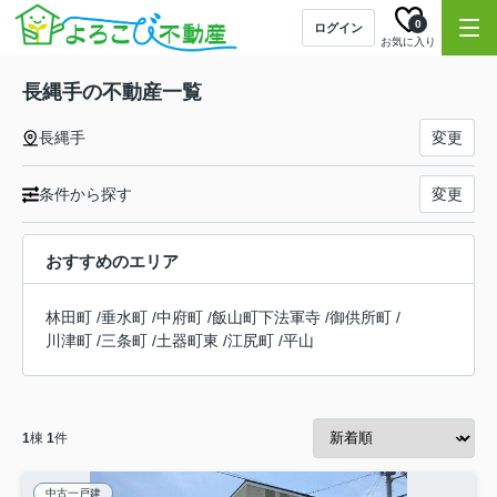
0
ログイン
お気に入り
長縄手の不動産一覧
長縄手
変更
条件から探す
変更
おすすめのエリア
林田町
/
垂水町
/
中府町
/
飯山町下法軍寺
/
御供所町
/
川津町
/
三条町
/
土器町東
/
江尻町
/
平山
1
棟
1
件
中古一戸建