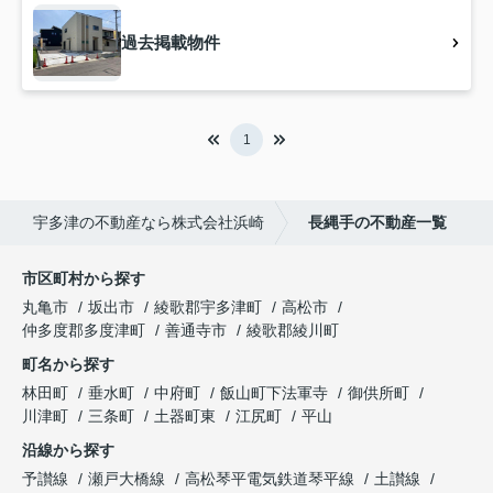
過去掲載物件
1
宇多津の不動産なら株式会社浜崎
長縄手の不動産一覧
市区町村から探す
丸亀市
坂出市
綾歌郡宇多津町
高松市
仲多度郡多度津町
善通寺市
綾歌郡綾川町
町名から探す
林田町
垂水町
中府町
飯山町下法軍寺
御供所町
川津町
三条町
土器町東
江尻町
平山
沿線から探す
予讃線
瀬戸大橋線
高松琴平電気鉄道琴平線
土讃線