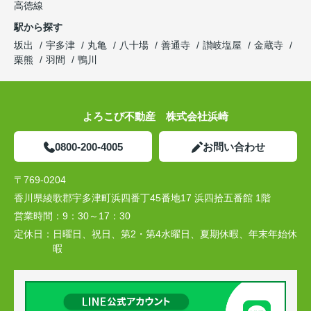
高徳線
駅から探す
坂出
宇多津
丸亀
八十場
善通寺
讃岐塩屋
金蔵寺
栗熊
羽間
鴨川
よろこび不動産 株式会社浜崎
0800-200-4005
お問い合わせ
〒769-0204
香川県綾歌郡宇多津町浜四番丁45番地17 浜四拾五番館 1階
営業時間：
9：30～17：30
定休日：
日曜日、祝日、第2・第4水曜日、夏期休暇、年末年始休
暇