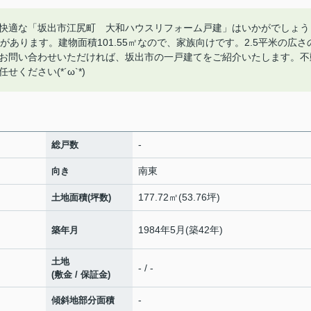
快適な「坂出市江尻町 大和ハウスリフォーム戸建」はいかがでしょう
あります。建物面積101.55㎡なので、家族向けです。2.5平米の広さ
05からお問い合わせいただければ、坂出市の一戸建てをご紹介いたします。不
ください(*´ω`*)
-
総戸数
南東
向き
177.72㎡(53.76坪)
土地面積(坪数)
1984年5月(築42年)
築年月
土地
- / -
(敷金 / 保証金)
-
傾斜地部分面積