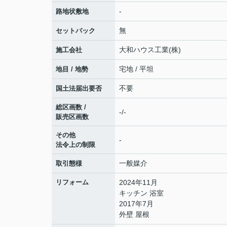
-
路地状敷地
無
セットバック
大和ハウス工業(株)
施工会社
宅地 / 平坦
地目 / 地勢
不要
国土法届出要否
総区画数 /
-/-
販売区画数
その他
-
法令上の制限
一般媒介
取引態様
リフォーム
2024年11月
キッチン 浴室
2017年7月
外壁 屋根