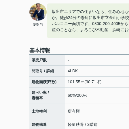
坂出市エリアでの住まいなら、住み心地も
か。徒歩24分の場所に坂出市立金山小学校が
バルコニー面積です。0800-200-40
愛染 巧
産のことなら、よろこび不動産 浜崎にお任せ
基本情報
-
販売戸数
4LDK
間取り / 詳細
101.55㎡(30.71坪)
建物面積(坪数)
建ぺい率 /
60%/200%
容積率
所有権
土地権利
軽量鉄骨 / 2階建
建物構造