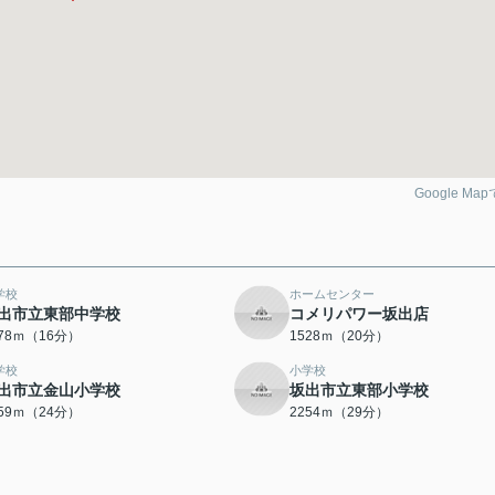
Google Ma
学校
ホームセンター
出市立東部中学校
コメリパワー坂出店
278ｍ（16分）
1528ｍ（20分）
学校
小学校
出市立金山小学校
坂出市立東部小学校
859ｍ（24分）
2254ｍ（29分）