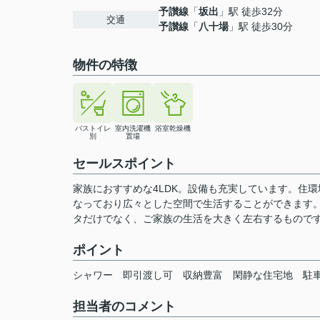
予讃線
「
坂出
」駅 徒歩32分
交通
予讃線
「
八十場
」駅 徒歩30分
物件の特徴
バストイレ
室内洗濯機
浴室乾燥機
別
置場
セールスポイント
家族におすすめな4LDK。設備も充実しています。住環
なっており広々とした空間で生活することができます
タだけでなく、ご家族の生活を大きく左右するものです
ポイント
シャワー
即引渡し可
収納豊富
閑静な住宅地
駐
担当者のコメント