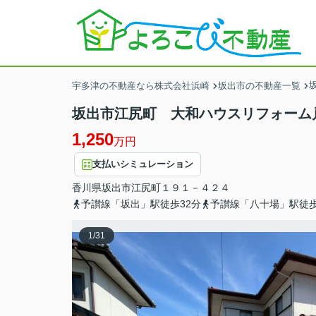
宇多津の不動産なら株式会社浜崎
坂出市の不動産一覧
坂出市江尻町 大和ハウスリフォーム
1,250
万円
支払いシミュレーション
香川県
坂出市
江尻町
１９１－４２４
予讃線「坂出」駅徒歩32分
予讃線「八十場」駅徒歩
1
/
31