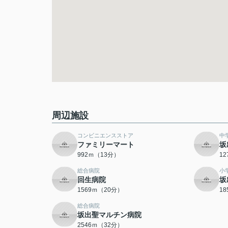
周辺施設
コンビニエンスストア
中
ファミリーマート
坂
992ｍ（13分）
1
総合病院
小
回生病院
坂
1569ｍ（20分）
1
総合病院
坂出聖マルチン病院
2546ｍ（32分）