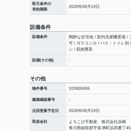
取引条件の
2026年08月19日
有効期限
設備条件
設備条件
閑静な住宅地 / 室内洗濯機置場 / プ
可 / ガスコンロ / バス・トイレ別 
ン / 収納豊富
設備(その他)
-
その他
103905006
物件番号
-
建築確認番号
2026年08月19日
次回更新予定日
取扱会社
よろこび不動産 株式会社浜崎
香川県綾歌郡宇多津町浜四番丁45番