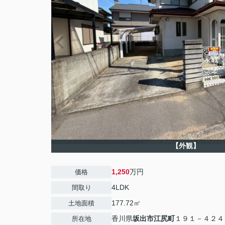
【外観】
1,250
万円
価格
4LDK
間取り
177.72㎡
土地面積
香川県
坂出市
江尻町
１９１－４２４
所在地