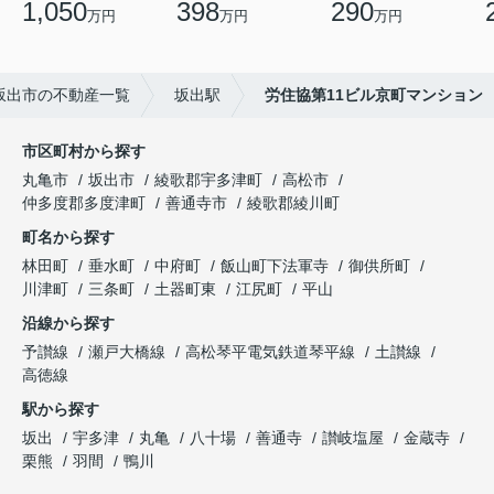
1,050
398
290
万円
万円
万円
坂出市の不動産一覧
坂出駅
労住協第11ビル京町マンション
市区町村から探す
丸亀市
坂出市
綾歌郡宇多津町
高松市
仲多度郡多度津町
善通寺市
綾歌郡綾川町
町名から探す
林田町
垂水町
中府町
飯山町下法軍寺
御供所町
川津町
三条町
土器町東
江尻町
平山
沿線から探す
予讃線
瀬戸大橋線
高松琴平電気鉄道琴平線
土讃線
高徳線
駅から探す
坂出
宇多津
丸亀
八十場
善通寺
讃岐塩屋
金蔵寺
栗熊
羽間
鴨川