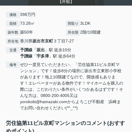
【外観】
398万円
価格
73.28㎡
3LDK
面積
間取り
築50年
2階/10階建
築年数
所在階
香川県
坂出市
京町
３丁目7-27
所在地
予讃線
「
坂出
」駅 徒歩10分
交通
予讃線
「
宇多津
」駅 徒歩64分
ぜひ一度見ていただきたい、「労住協第11ビル京町マ
備考
ンション」です！徒歩8分の場所に坂出市立東部小学校
があります！地上10階建てなので、開放感もありま
す！エレベーターがある物件です！マイホームを購入の
際には、こだわりたい条件がいくつかあるはずです！そ
んな方は、0800-200-4005又は
yorokobi@hamazaki.comからよろこび不動産 浜崎ま
でお問い合わせください(*^_^*)
労住協第11ビル京町マンションのコメント(おすす
めポイント)