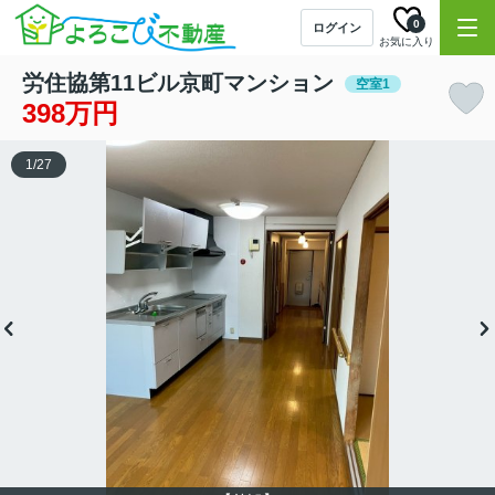
0
ログイン
お気に入り
労住協第11ビル京町マンション
空室1
398万円
1
/
27