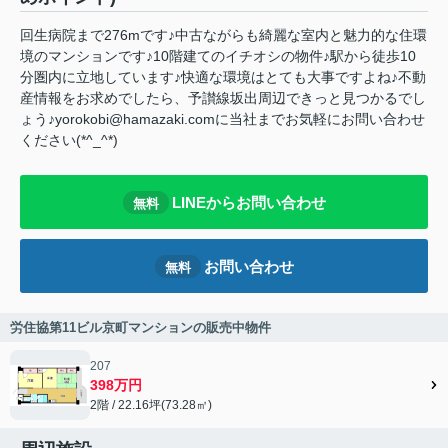
回生病院まで276mです♪中古ながらも綺麗な室内と魅力的な住環
境のマンションです♪10階建てのイチオシの物件♪駅から徒歩10
分圏内に立地しています♪快適な環境はとても大事ですよね♪不動
産情報をお求めでしたら、予讃線坂出周辺できっと見つかるでし
ょう♪yorokobi@hamazaki.comに当社までお気軽にお問い合わせ
ください(*^_^*)
LINEからお問い合わせ
無料
お問い合わせ
無料
労住協第11ビル京町マンションの販売中物件
207
398万円
2階 / 22.16坪(73.28㎡)