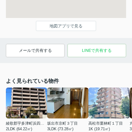
地図アプリで見る
メールで共有する
LINEで共有する
よく見られている物件
綾歌郡宇多津町浜四番丁
坂出市京町３丁目
高松市栗林町１丁目
2LDK (64.22㎡)
3LDK (73.28㎡)
1K (19.71㎡)
3