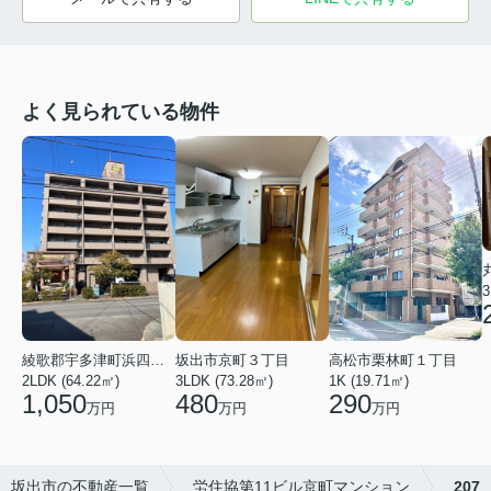
よく見られている物件
3
高松市栗林町１丁目
綾歌郡宇多津町浜四番丁
坂出市京町３丁目
1K (19.71㎡)
2LDK (64.22㎡)
3LDK (73.28㎡)
290
1,050
480
万円
万円
万円
坂出市の不動産一覧
労住協第11ビル京町マンション
207