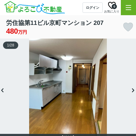
0
ログイン
お気に入り
労住協第11ビル京町マンション 207
480
万円
1
/
28