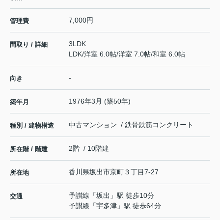
7,000円
管理費
3LDK
間取り / 詳細
LDK
/
洋室 6.0帖
/
洋室 7.0帖
/
和室 6.0帖
-
向き
1976年3月 (築50年)
築年月
中古マンション / 鉄骨鉄筋コンクリート
種別 / 建物構造
2階 / 10階建
所在階 / 階建
香川県
坂出市
京町
３丁目7-27
所在地
予讃線
「
坂出
」駅 徒歩10分
交通
予讃線
「
宇多津
」駅 徒歩64分