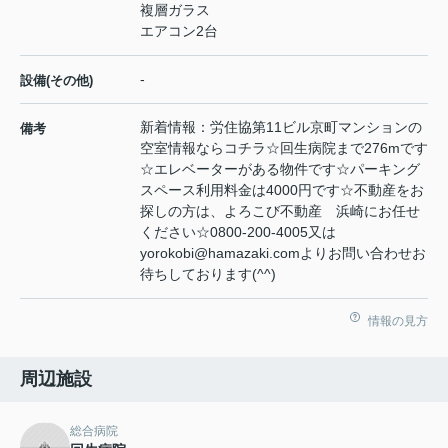
複層ガラス
エアコン2台
-
設備(その他)
新着情報：労住協第11ビル京町マンションの
備考
空室情報ならコチラ☆回生病院まで276mです
☆エレベーターがある物件です☆パーキング
スペース利用料金は4000円です☆不動産をお
探しの方は、よろこび不動産 浜崎にお任せ
ください☆0800-200-4005又は
yorokobi@hamazaki.comよりお問い合わせお
待ちしております(^^)
情報の見方
周辺施設
総合病院