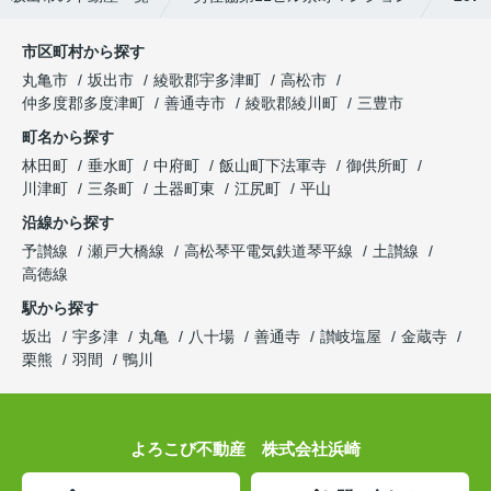
市区町村から探す
丸亀市
坂出市
綾歌郡宇多津町
高松市
仲多度郡多度津町
善通寺市
綾歌郡綾川町
三豊市
町名から探す
林田町
垂水町
中府町
飯山町下法軍寺
御供所町
川津町
三条町
土器町東
江尻町
平山
沿線から探す
予讃線
瀬戸大橋線
高松琴平電気鉄道琴平線
土讃線
高徳線
駅から探す
坂出
宇多津
丸亀
八十場
善通寺
讃岐塩屋
金蔵寺
栗熊
羽間
鴨川
よろこび不動産 株式会社浜崎