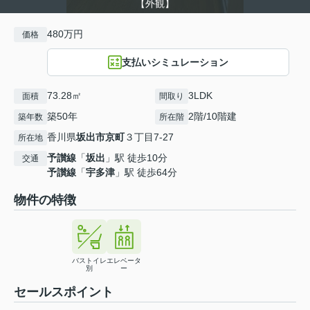
【外観】
480万円
価格
支払いシミュレーション
73.28㎡
3LDK
面積
間取り
築50年
2階/10階建
築年数
所在階
香川県
坂出市
京町
３丁目7-27
所在地
予讃線
「
坂出
」駅 徒歩10分
交通
予讃線
「
宇多津
」駅 徒歩64分
物件の特徴
バストイレ
エレベータ
別
ー
セールスポイント