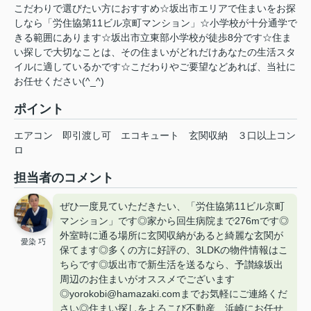
こだわりで選びたい方におすすめ☆坂出市エリアで住まいをお探
しなら「労住協第11ビル京町マンション」☆小学校が十分通学で
きる範囲にあります☆坂出市立東部小学校が徒歩8分です☆住ま
い探しで大切なことは、その住まいがどれだけあなたの生活スタ
イルに適しているかです☆こだわりやご要望などあれば、当社に
お任せください(^_^)
ポイント
エアコン
即引渡し可
エコキュート
玄関収納
３口以上コン
ロ
担当者のコメント
ぜひ一度見ていただきたい、「労住協第11ビル京町
マンション」です◎家から回生病院まで276mです◎
外室時に通る場所に玄関収納があると綺麗な玄関が
愛染 巧
保てます◎多くの方に好評の、3LDKの物件情報はこ
ちらです◎坂出市で新生活を送るなら、予讃線坂出
周辺のお住まいがオススメでございます
◎yorokobi@hamazaki.comまでお気軽にご連絡くだ
さい◎住まい探しをよろこび不動産 浜崎にお任せ